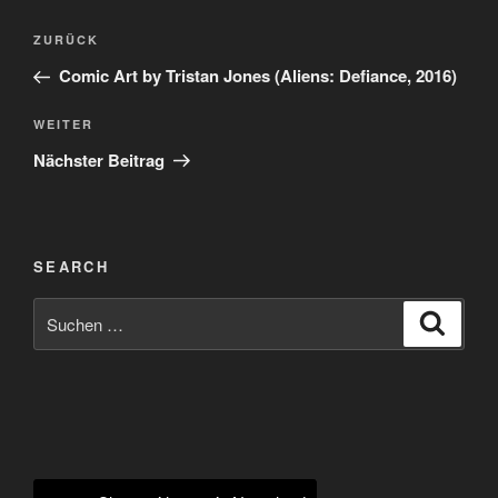
Beitragsnavigation
Vorheriger
ZURÜCK
Beitrag
Comic Art by Tristan Jones (Aliens: Defiance, 2016)
Nächster
WEITER
Beitrag
Nächster Beitrag
SEARCH
Suchen
Suche
nach: