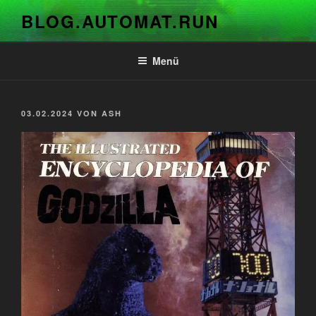
Zum
BLOG.AUTOMAT.RUN
Inhalt
springen
Menü
VERÖFFENTLICHT
03.02.2024
VON
ASH
AM