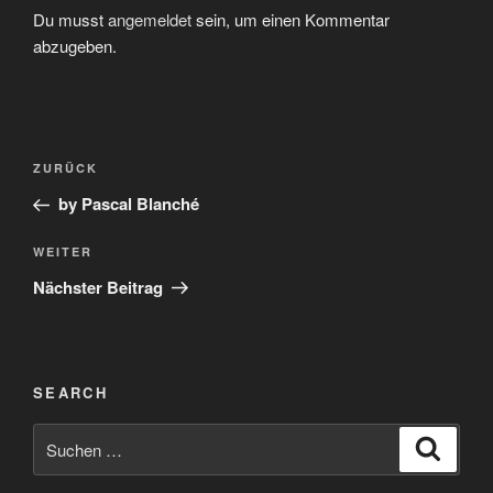
Du musst
angemeldet
sein, um einen Kommentar
abzugeben.
Beitragsnavigation
Vorheriger
ZURÜCK
Beitrag
by Pascal Blanché
Nächster
WEITER
Beitrag
Nächster Beitrag
SEARCH
Suchen
Suche
nach: