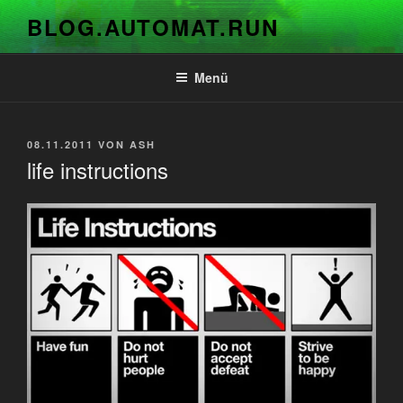
Zum
BLOG.AUTOMAT.RUN
Inhalt
springen
Menü
VERÖFFENTLICHT
08.11.2011
VON
ASH
AM
life instructions