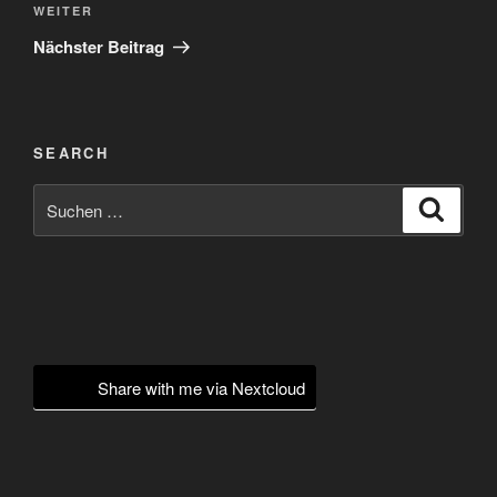
Nächster
WEITER
Beitrag
Nächster Beitrag
SEARCH
Suchen
Suche
nach:
Share with me via Nextcloud