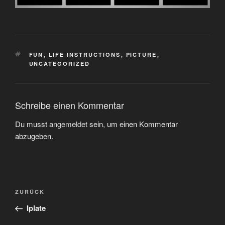
SCHLAGWÖRTER
FUN
,
LIFE INSTRUCTIONS
,
PICTURE
,
UNCATEGORIZED
Schreibe einen Kommentar
Du musst
angemeldet
sein, um einen Kommentar
abzugeben.
Beitragsnavigation
Vorheriger
ZURÜCK
Beitrag
Iplate