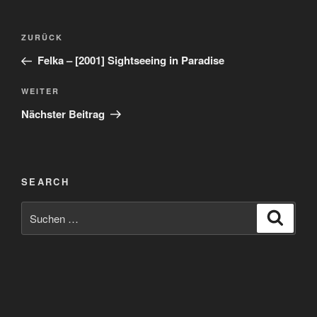
Beitragsnavigation
Vorheriger
ZURÜCK
Beitrag
Felka – [2001] Sightseeing in Paradise
Nächster
WEITER
Beitrag
Nächster Beitrag
SEARCH
Suchen
Suche
nach: