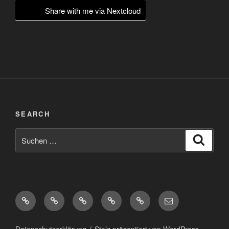
Share with me via Nextcloud
SEARCH
Suchen
Suche
nach:
Diaspora*
Pixelfed
Peertube
Mastodon
Matrix
eMail