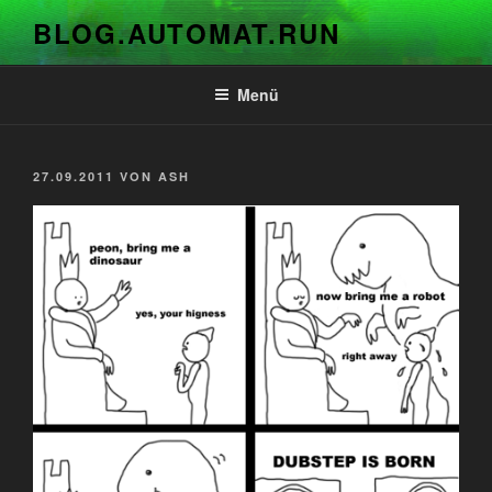
Zum
BLOG.AUTOMAT.RUN
Inhalt
springen
Menü
VERÖFFENTLICHT
27.09.2011
VON
ASH
AM