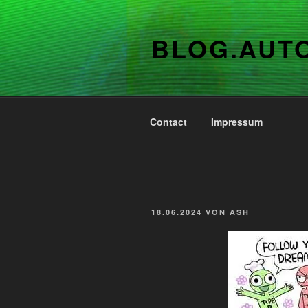
Zum
Inhalt
BLOG.AUT
springen
Contact
Impressum
VERÖFFENTLICHT
18.06.2024
VON
ASH
AM