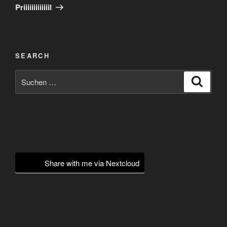
Beitrag
Priiiiiiiiiiiiil
SEARCH
Suchen
Suche
nach:
Share with me via Nextcloud