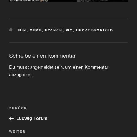
SCHLAGWÖRTER
FUN
,
MEME
,
NYANCH
,
PIC
,
UNCATEGORIZED
Schreibe einen Kommentar
Du musst
angemeldet
sein, um einen Kommentar
abzugeben.
Beitragsnavigation
Vorheriger
ZURÜCK
Beitrag
Ludwig Forum
Nächster
WEITER