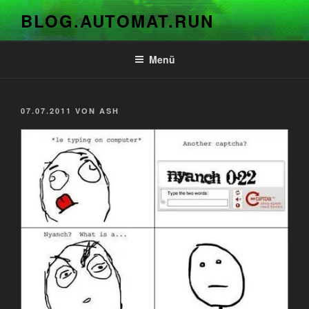
Zum
BLOG.AUTOMAT.RUN
Inhalt
springen
Menü
VERÖFFENTLICHT
07.07.2011
VON
ASH
AM