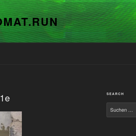
OMAT.RUN
91e
SEARCH
Suchen
nach: