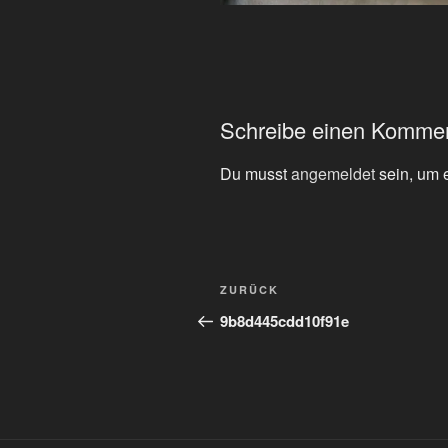
Schreibe einen Komme
Du musst
angemeldet
sein, um 
Beitragsnavigation
Vorheriger
ZURÜCK
Beitrag
9b8d445cdd10f91e