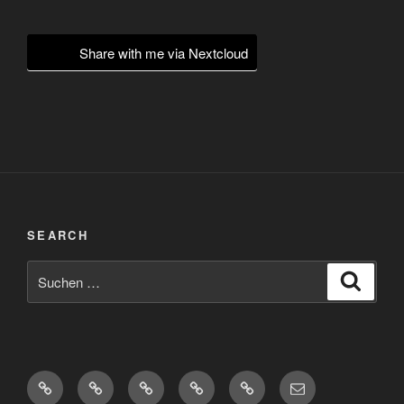
Share with me via Nextcloud
SEARCH
Suchen
Suche
nach:
Diaspora*
Pixelfed
Peertube
Mastodon
Matrix
eMail