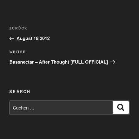
Beitragsnavigation
Vorheriger
ZURÜCK
Beitrag
August 18 2012
Nächster
WEITER
Beitrag
Bassnectar – After Thought [FULL OFFICIAL]
SEARCH
Suchen
Suche
nach: