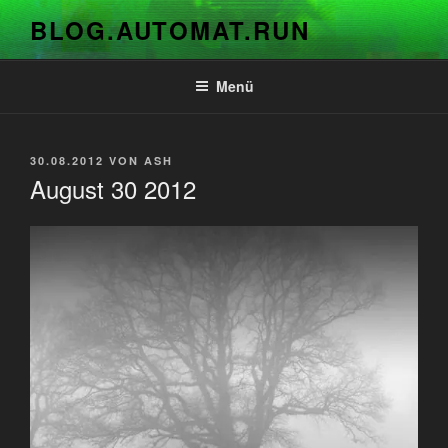
Zum
BLOG.AUTOMAT.RUN
Inhalt
springen
Menü
VERÖFFENTLICHT
30.08.2012
VON
ASH
AM
August 30 2012