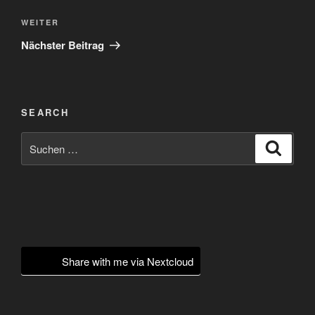
Nächster
WEITER
Beitrag
Nächster Beitrag
SEARCH
Suchen
Suche
nach:
Share with me via Nextcloud