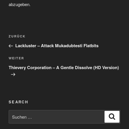
abzugeben.
Beitragsnavigation
Vorheriger
ZURÜCK
Beitrag
Lackluster – Attack Mukadubtesti Flatbits
Nächster
WEITER
Beitrag
Thievery Corporation – A Gentle Dissolve (HD Version)
SEARCH
Suchen
Suche
nach: