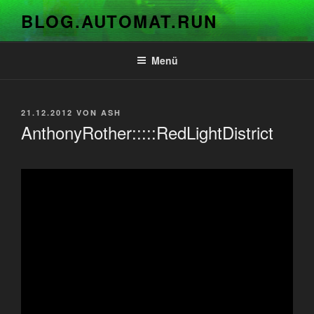
Zum
BLOG.AUTOMAT.RUN
Inhalt
springen
Menü
VERÖFFENTLICHT
21.12.2012
VON
ASH
AM
AnthonyRother:::::RedLightDistrict