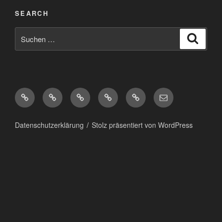
SEARCH
Suchen
Suche
nach:
Diaspora*
Pixelfed
Peertube
Mastodon
Matrix
eMail
Datenschutzerklärung
Stolz präsentiert von WordPress