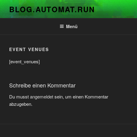
Zum
BLOG.AUTOMAT.RUN
Inhalt
springen
Menü
EVENT VENUES
[event_venues]
Schreibe einen Kommentar
Du musst
angemeldet
sein, um einen Kommentar
abzugeben.