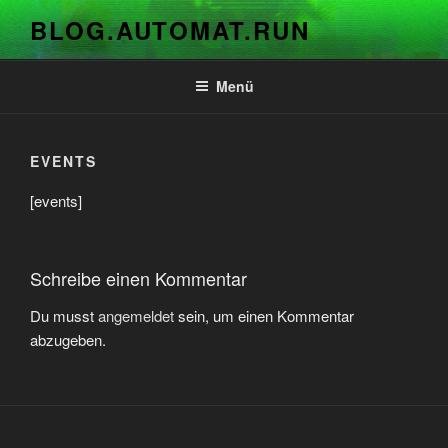
Zum
BLOG.AUTOMAT.RUN
Inhalt
springen
Menü
EVENTS
[events]
Schreibe einen Kommentar
Du musst
angemeldet
sein, um einen Kommentar
abzugeben.