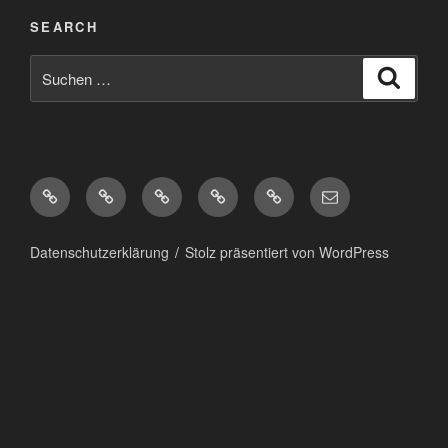
SEARCH
Suchen
Suche
nach:
Diaspora*
Pixelfed
Peertube
Mastodon
Matrix
eMail
Datenschutzerklärung
Stolz präsentiert von WordPress