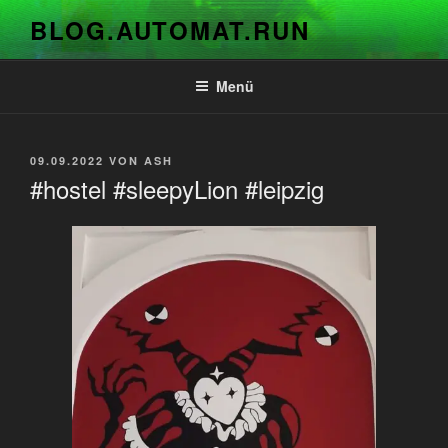
Zum
BLOG.AUTOMAT.RUN
Inhalt
springen
Menü
VERÖFFENTLICHT
09.09.2022
VON
ASH
AM
#hostel #sleepyLion #leipzig