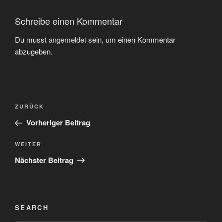
Schreibe einen Kommentar
Du musst
angemeldet
sein, um einen Kommentar
abzugeben.
Beitragsnavigation
Vorheriger
ZURÜCK
Beitrag
Vorheriger Beitrag
Nächster
WEITER
Beitrag
Nächster Beitrag
SEARCH