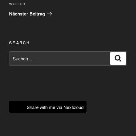
Nächster
WEITER
Beitrag
Nächster Beitrag
SEARCH
Suchen
Suche
nach:
Share with me via Nextcloud