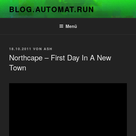
Zum
BLOG.AUTOMAT.RUN
Inhalt
springen
Menü
VERÖFFENTLICHT
18.10.2011
VON
ASH
AM
Northcape – First Day In A New
Town