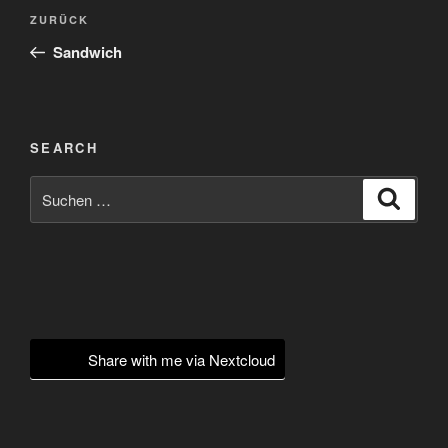
Beitragsnavigation
Vorheriger
ZURÜCK
Beitrag
Sandwich
SEARCH
Suchen
Suche
nach:
Share with me via Nextcloud