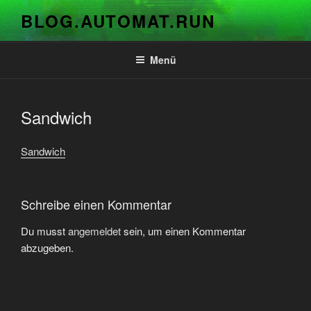
Zum
BLOG.AUTOMAT.RUN
Inhalt
springen
Menü
Sandwich
Sandwich
Schreibe einen Kommentar
Du musst
angemeldet
sein, um einen Kommentar
abzugeben.