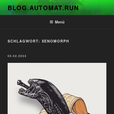
Zum
BLOG.AUTOMAT.RUN
Inhalt
springen
Menü
SCHLAGWORT:
XENOMORPH
VERÖFFENTLICHT
03.02.2024
AM