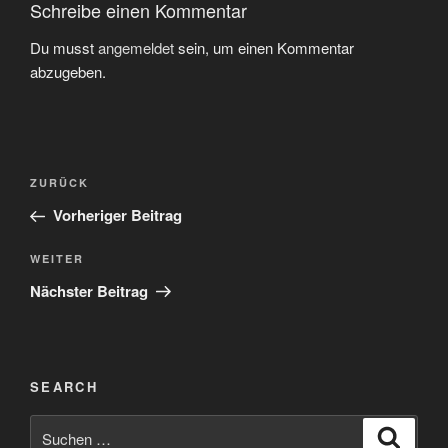
Schreibe einen Kommentar
Du musst
angemeldet
sein, um einen Kommentar
abzugeben.
Beitragsnavigation
Vorheriger
ZURÜCK
Beitrag
Vorheriger Beitrag
Nächster
WEITER
Beitrag
Nächster Beitrag
SEARCH
Suchen
Suche