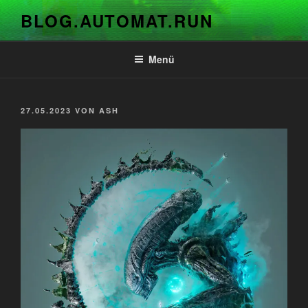
Zum
BLOG.AUTOMAT.RUN
Inhalt
springen
Menü
VERÖFFENTLICHT
27.05.2023
VON
ASH
AM