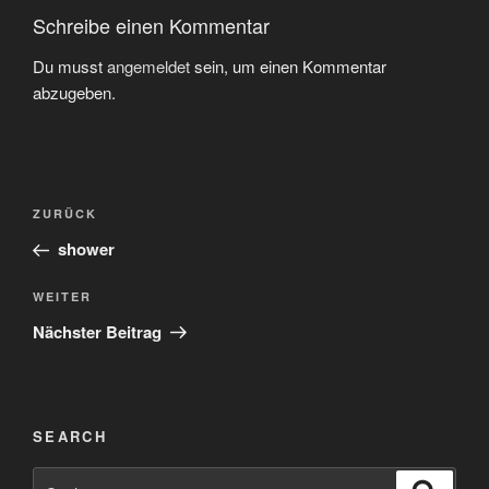
Schreibe einen Kommentar
Du musst
angemeldet
sein, um einen Kommentar
abzugeben.
Beitragsnavigation
Vorheriger
ZURÜCK
Beitrag
shower
Nächster
WEITER
Beitrag
Nächster Beitrag
SEARCH
Suchen
Suche