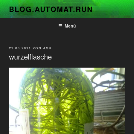
Zum
BLOG.AUTOMAT.RUN
Inhalt
springen
Menü
VERÖFFENTLICHT
22.06.2011
VON
ASH
AM
wurzelflasche