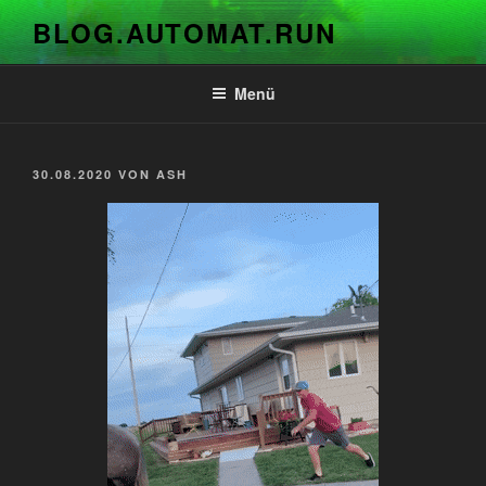
Zum
BLOG.AUTOMAT.RUN
Inhalt
springen
Menü
VERÖFFENTLICHT
30.08.2020
VON
ASH
AM