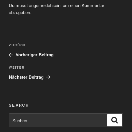
Du musst
angemeldet
sein, um einen Kommentar
abzugeben.
Beitragsnavigation
Vorheriger
ZURÜCK
Beitrag
Vorheriger Beitrag
Nächster
WEITER
Beitrag
Nächster Beitrag
SEARCH
Suchen
Suche
nach: