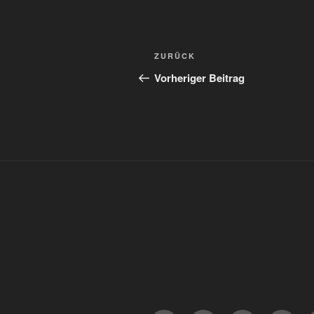
Beitragsnavigation
Vorheriger
ZURÜCK
Beitrag
Vorheriger Beitrag