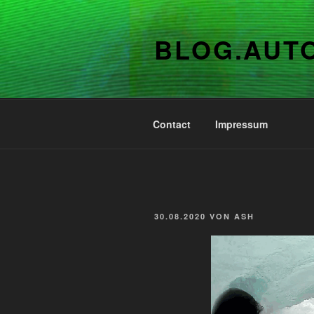
Zum
Inhalt
BLOG.AUT
springen
Contact
Impressum
VERÖFFENTLICHT
30.08.2020
VON
ASH
AM