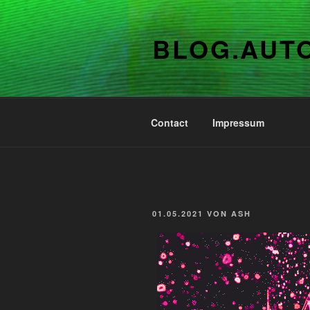
Zum
Inhalt
BLOG.AUT
springen
Contact
Impressum
VERÖFFENTLICHT
01.05.2021
VON
ASH
AM