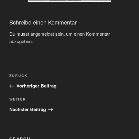
Schreibe einen Kommentar
Du musst
angemeldet
sein, um einen Kommentar
abzugeben.
Beitragsnavigation
Vorheriger
ZURÜCK
Beitrag
Vorheriger Beitrag
Nächster
WEITER
Beitrag
Nächster Beitrag
SEARCH