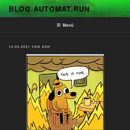
Zum
BLOG.AUTOMAT.RUN
Inhalt
springen
Menü
VERÖFFENTLICHT
14.05.2021
VON
ASH
AM