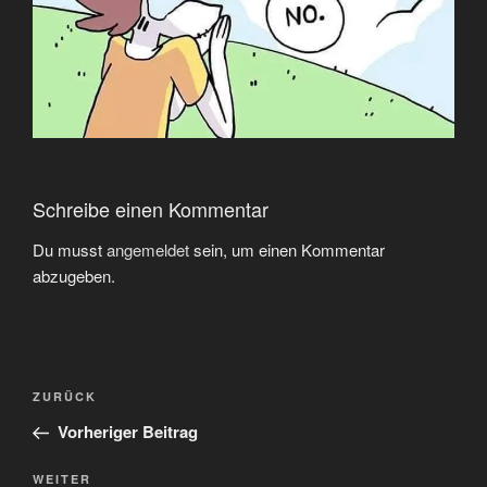
Schreibe einen Kommentar
Du musst
angemeldet
sein, um einen Kommentar
abzugeben.
Beitragsnavigation
Vorheriger
ZURÜCK
Beitrag
Vorheriger Beitrag
Nächster
WEITER