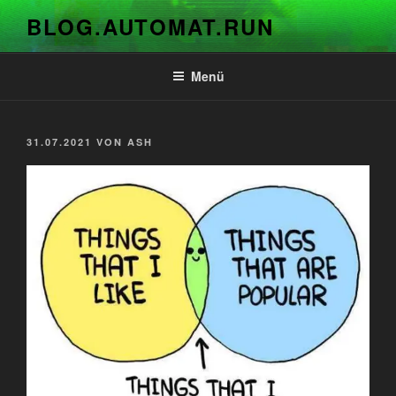
Zum
BLOG.AUTOMAT.RUN
Inhalt
springen
Menü
VERÖFFENTLICHT
31.07.2021
VON
ASH
AM