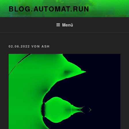
Zum
BLOG.AUTOMAT.RUN
Inhalt
springen
Menü
VERÖFFENTLICHT
02.06.2022
VON
ASH
AM