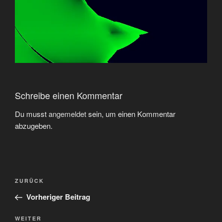
Schreibe einen Kommentar
Du musst
angemeldet
sein, um einen Kommentar
abzugeben.
Beitragsnavigation
Vorheriger
ZURÜCK
Beitrag
Vorheriger Beitrag
Nächster
WEITER