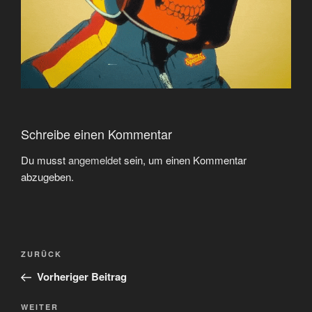
Schreibe einen Kommentar
Du musst
angemeldet
sein, um einen Kommentar
abzugeben.
Beitragsnavigation
Vorheriger
ZURÜCK
Beitrag
Vorheriger Beitrag
Nächster
WEITER