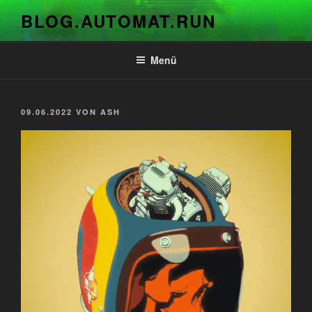
Zum
BLOG.AUTOMAT.RUN
Inhalt
springen
Menü
VERÖFFENTLICHT
09.06.2022
VON
ASH
AM