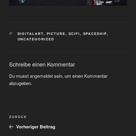
SCHLAGWÖRTER
DIGITALART
,
PICTURE
,
SCIFI
,
SPACESHIP
,
UNCATEGORIZED
Schreibe einen Kommentar
Du musst
angemeldet
sein, um einen Kommentar
abzugeben.
Beitragsnavigation
Vorheriger
ZURÜCK
Beitrag
Vorheriger Beitrag