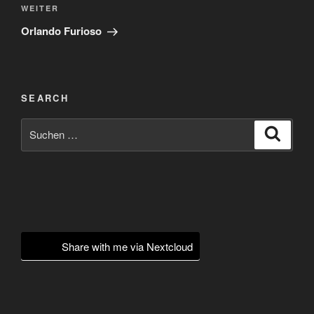
Nächster
WEITER
Beitrag
Orlando Furioso
SEARCH
Suchen
Suche
nach:
Share with me via Nextcloud