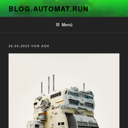
Zum
BLOG.AUTOMAT.RUN
Inhalt
springen
Menü
VERÖFFENTLICHT
26.05.2023
VON
ASH
AM