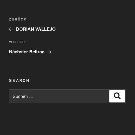
Beitragsnavigation
Vorheriger
ZURÜCK
Beitrag
DORIAN VALLEJO
Nächster
WEITER
Beitrag
Nächster Beitrag
SEARCH
Suchen
Suche
nach: