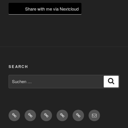
Share with me via Nextcloud
SEARCH
Suchen
Suche
nach:
Diaspora*
Pixelfed
Peertube
Mastodon
Matrix
eMail