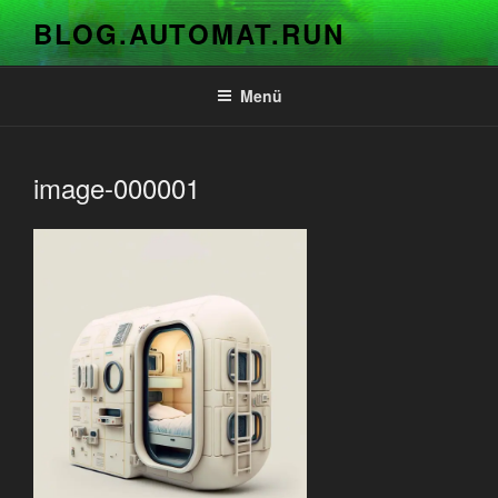
Zum
BLOG.AUTOMAT.RUN
Inhalt
springen
Menü
image-000001