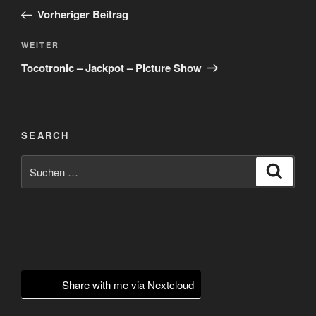
Beitrag
Vorheriger Beitrag
Nächster
WEITER
Beitrag
Tocotronic – Jackpot – Picture Show
SEARCH
Suchen
Suche
nach:
Share with me via Nextcloud