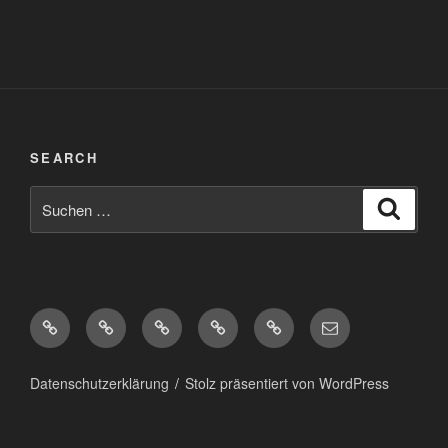
SEARCH
Suchen
Suche
nach:
Diaspora*
Pixelfed
Peertube
Mastodon
Matrix
eMail
Datenschutzerklärung
Stolz präsentiert von WordPress