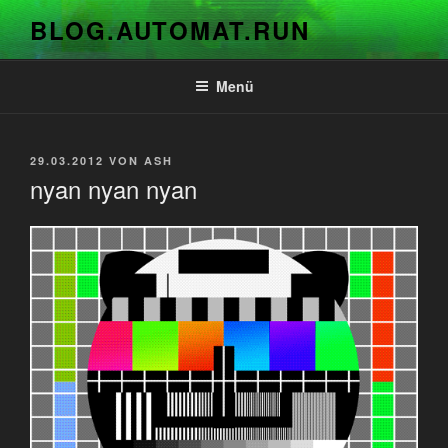
Zum
BLOG.AUTOMAT.RUN
Inhalt
springen
Menü
VERÖFFENTLICHT
29.03.2012
VON
ASH
AM
nyan nyan nyan