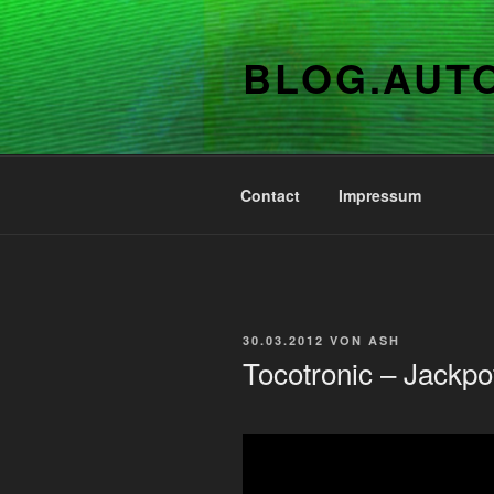
Zum
Inhalt
BLOG.AUT
springen
Contact
Impressum
VERÖFFENTLICHT
30.03.2012
VON
ASH
AM
Tocotronic – Jackpo