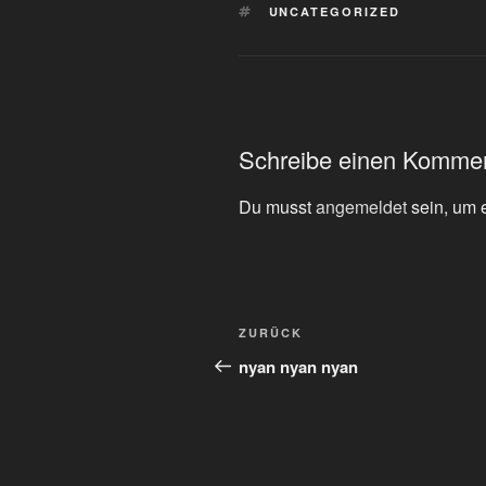
SCHLAGWÖRTER
UNCATEGORIZED
Schreibe einen Komme
Du musst
angemeldet
sein, um 
Beitragsnavigation
Vorheriger
ZURÜCK
Beitrag
nyan nyan nyan